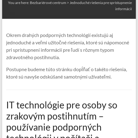
You are here:
Bezbariérové centrum
>
Jednoduché riešenia pre sprístupnenie
informácií
Okrem drahých podporných technológií existujú aj
jednoduché a veľmi užitočné riešenia, ktoré sú nápomocné
pri sprístupnení informácií pre ľudí s rôznym typom
zdravotného postihnutia.
Postupne budeme túto stránku dopĺňať o takéto riešenia,
ktoré sú navyše odskúšané samotnými užívateľmi.
IT technológie pre osoby so
zrakovým postihnutím –
používanie podporných