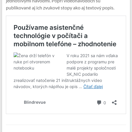
jednotlivými návodmi. Popri videonávodoch sú
publikované aj ich zvukové stopy ako aj textový popis.