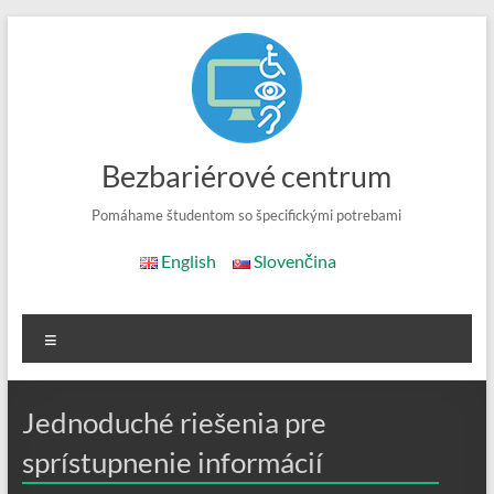
Skip
to
content
Bezbariérové centrum
Pomáhame študentom so špecifickými potrebami
English
Slovenčina
Menu
Jednoduché riešenia pre
sprístupnenie informácií