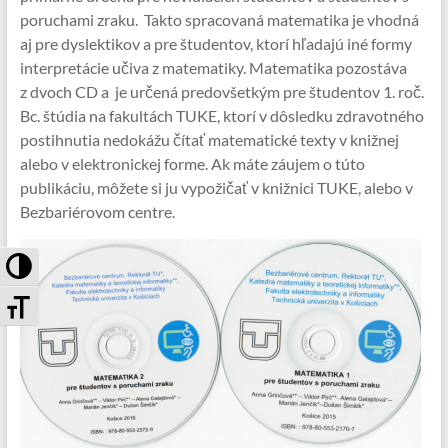
poruchami zraku. Takto spracovaná matematika je vhodná
aj pre dyslektikov a pre študentov, ktorí hľadajú iné formy
interpretácie učiva z matematiky. Matematika pozostáva
z dvoch CD a je určená predovšetkým pre študentov 1. roč.
Bc. štúdia na fakultách TUKE, ktorí v dôsledku zdravotného
postihnutia nedokážu čítať matematické texty v knižnej
alebo v elektronickej forme. Ak máte záujem o túto
publikáciu, môžete si ju vypožičať v knižnici TUKE, alebo v
Bezbariérovom centre.
Toggle High Contrast
Toggle Font size