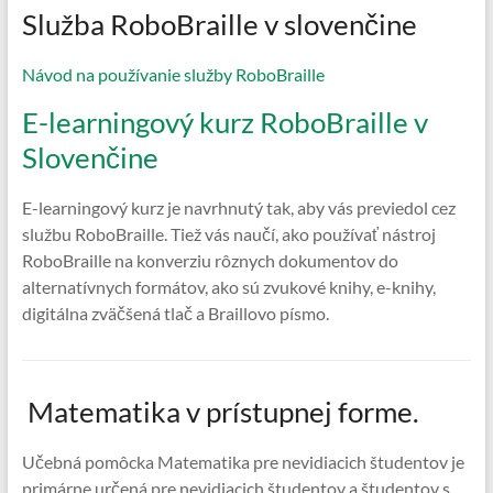
Služba RoboBraille v slovenčine
Návod na používanie služby RoboBraille
E-learningový kurz RoboBraille v
Slovenčine
E-learningový kurz je navrhnutý tak, aby vás previedol cez
službu RoboBraille. Tiež vás naučí, ako používať nástroj
RoboBraille na konverziu rôznych dokumentov do
alternatívnych formátov, ako sú zvukové knihy, e-knihy,
digitálna zväčšená tlač a Braillovo písmo.
Matematika v prístupnej forme.
Učebná pomôcka Matematika pre nevidiacich študentov je
primárne určená pre nevidiacich študentov a študentov s