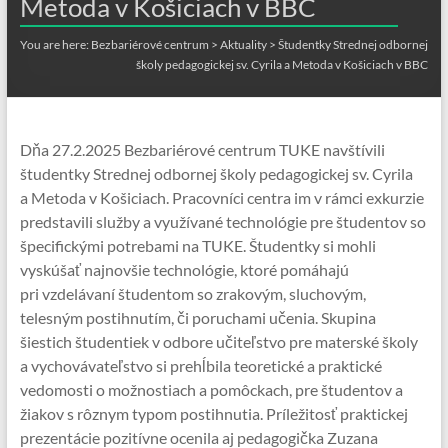
Metoda v Košiciach v BBC
You are here:
Bezbariérové centrum
>
Aktuality
>
Študentky Strednej odbornej
školy pedagogickej sv. Cyrila a Metoda v Košiciach v BBC
Dňa 27.2.2025 Bezbariérové centrum TUKE navštívili
študentky Strednej odbornej školy pedagogickej sv. Cyrila
a Metoda v Košiciach. Pracovníci centra im v rámci exkurzie
predstavili služby a využívané technológie pre študentov so
špecifickými potrebami na TUKE. Študentky si mohli
vyskúšať najnovšie technológie, ktoré pomáhajú
pri vzdelávaní študentom so zrakovým, sluchovým,
telesným postihnutím, či poruchami učenia. Skupina
šiestich študentiek v odbore učiteľstvo pre materské školy
a vychovávateľstvo si prehĺbila teoretické a praktické
vedomosti o možnostiach a pomôckach, pre študentov a
žiakov s rôznym typom postihnutia. Príležitosť praktickej
prezentácie pozitívne ocenila aj pedagogička Zuzana