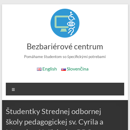
Skip
to
content
Bezbariérové centrum
Pomáhame študentom so špecifickými potrebami
English
Slovenčina
Menu
Študentky Strednej odbornej
školy pedagogickej sv. Cyrila a