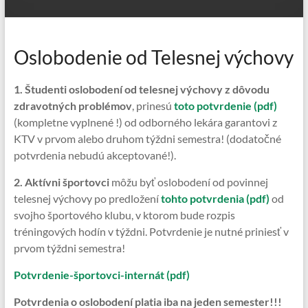
Oslobodenie od Telesnej výchovy
1. Študenti oslobodení od telesnej výchovy z dôvodu
zdravotných problémov
, prinesú
toto potvrdenie (pdf)
(kompletne vyplnené !) od odborného lekára garantovi z
KTV v prvom alebo druhom týždni semestra! (dodatočné
potvrdenia nebudú akceptované!).
2. Aktívni športovci
môžu byť oslobodení od povinnej
telesnej výchovy po predložení
tohto potvrdenia (pdf)
od
svojho športového klubu, v ktorom bude rozpis
tréningových hodín v týždni. Potvrdenie je nutné priniesť v
prvom týždni semestra!
Potvrdenie-športovci-internát (pdf)
Potvrdenia o oslobodení platia iba na jeden semester!!!