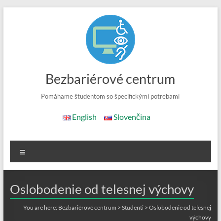
Skip
to
content
Bezbariérové centrum
Pomáhame študentom so špecifickými potrebami
English
Slovenčina
Menu
Oslobodenie od telesnej výchovy
You are here:
Bezbariérové centrum
>
Študenti
>
Oslobodenie od telesnej
výchovy