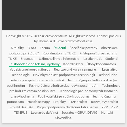
Copyright © 2026
Bezbariérové centrum
. All rights reserved. Theme
Spacious
by ThemeGrill. Powered by:
WordPress
.
Aktuality
O nás
Fórum
Študenti
Špecifické potreby
Ako získam
podporu pri štúdiu?
Koordinátori na TUKE
Prístupnosť prostredia na
TUKE
Erasmus+
Užitočné linky a informácie
Na stiahnutie – študenti
Oslobodenie od telesnej výchovy
Koordinátori
Úlohy koordinátora
Vzdelávanie koordinátorov
Realizované kurzy, semináre…
Legislatíva
Technológie
Novinky v oblasti podporných technológií
Jednoduché
riešenia pre sprístupnenie informácií
Technológie pre ľudí so zrakovým
postihnutím
Technológie pre ľudí so sluchovým postihnutím
Technológie
pre ľudí s telesným postihnutím
Technológie pre iné formy zdravotného
znevýhodnenia
Používateľské príručky k podporným technológiám a
pomôckam
Haptické mapy
Projekty
D2F projekt
Rozvojový projekt
Projekt Bez Tíže
Projekt podporený Nadáciou Tatra banky
7RP
6RP
TEMPUS
Leonardo da Vinci
Socrates – GRUNDTVIG
Kontakt
Slovenčina