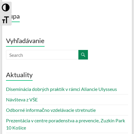
Toggle High Contrast
Lupa
Toggle Font size
Vyhľadávanie
Aktuality
Diseminácia dobrých praktík v rámci Aliancie Ulysseus
Návšteva z VŠE
Odborné informačno vzdelávacie stretnutie
Prezentácia v centre poradenstva a prevencie, Zuzkin Park
10 Košice