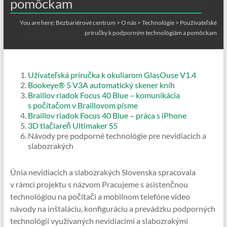
pomôckam
You are here:
Bezbariérové centrum
>
O nás
>
Technológie
>
Používateľské
príručky k podporným technológiám a pomôckam
Užívateľská príručka k okuliarom GlasOuse V1.4
Bookeye® 5 V3A automatický skener kníh
Braillov riadok Focus 40 Blue – komunikácia
s počítačom v Braillovom písme
Braillov riadok Focus 40 Blue – práca s iPhone
3D tlačiareň Ultimaker S5
Návody pre podporné technológie pre nevidiacich a
slabozrakých
Únia nevidiacich a slabozrakých Slovenska spracovala
v rámci projektu s názvom Pracujeme s asistenčnou
technológiou na počítači a mobilnom telefóne video
návody na inštaláciu, konfiguráciu a prevádzku podporných
technológií využívaných nevidiacimi a slabozrakými