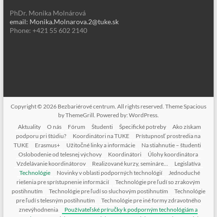
PhDr. Monika Molnárová
email: Monika.Molnarova.2@tuke.sk
Phone: +421 55 602 2140
Copyright © 2026
Bezbariérové centrum
. All rights reserved. Theme
Spacious
by ThemeGrill. Powered by:
WordPress
.
Aktuality
O nás
Fórum
Študenti
Špecifické potreby
Ako získam
podporu pri štúdiu?
Koordinátori na TUKE
Prístupnosť prostredia na
TUKE
Erasmus+
Užitočné linky a informácie
Na stiahnutie – študenti
Oslobodenie od telesnej výchovy
Koordinátori
Úlohy koordinátora
Vzdelávanie koordinátorov
Realizované kurzy, semináre…
Legislatíva
Technológie
Novinky v oblasti podporných technológií
Jednoduché
riešenia pre sprístupnenie informácií
Technológie pre ľudí so zrakovým
postihnutím
Technológie pre ľudí so sluchovým postihnutím
Technológie
pre ľudí s telesným postihnutím
Technológie pre iné formy zdravotného
znevýhodnenia
Používateľské príručky k podporným technológiám a