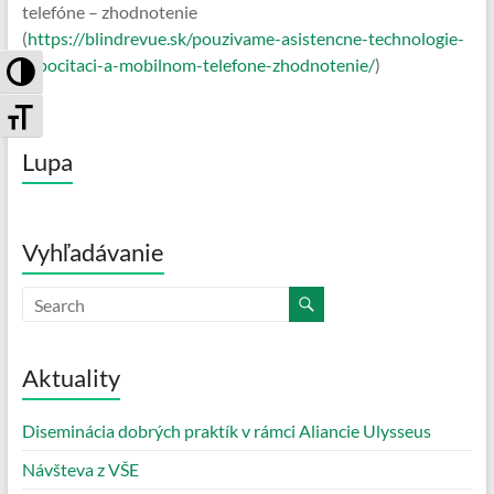
telefóne – zhodnotenie
(
https://blindrevue.sk/pouzivame-asistencne-technologie-
Toggle High Contrast
v-pocitaci-a-mobilnom-telefone-zhodnotenie/
)
Toggle Font size
Lupa
Vyhľadávanie
Aktuality
Diseminácia dobrých praktík v rámci Aliancie Ulysseus
Návšteva z VŠE