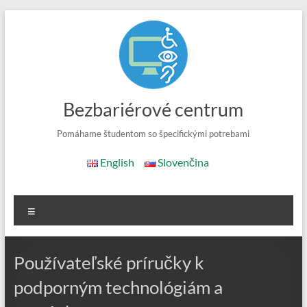
Skip
to
content
Bezbariérové centrum
Pomáhame študentom so špecifickými potrebami
English
Slovenčina
Menu
Používateľské príručky k
podporným technológiám a