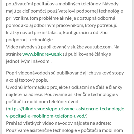
používateľmi počítačov a mobilných telefónov. Návody
majú za cieľ pomôcť používateľovi podpornej technológie
pri vzniknutom probléme ak nie je dostupná odborná
pomoc ako aj odborným pracovníkom, ktorý potrebujú
krátky návod pre inštaláciu, konfiguráciu a údržbu
podpornej technológie.
Video návody sú publikované v službe youtube.com. Na
stránke
www.blindrevue.sk
sú publikované články s
jednotlivými návodmi.
Popri videonávodoch sú publikované aj ich zvukové stopy
ako aj textový popis.
Úvodnú informáciu o projekte s odkazmi na ďalšie články
nájdete na adrese: Používame asistenčné technológie v
počítači a mobilnom telefóne: úvod
(
https://blindrevue.sk/pouzivame-asistencne-technologie-
v-pocitaci-a-mobilnom-telefone-uvod/
)
Prehľad všetkých video návodov nájdete na adrese:
Používame asistenčné technológie v počítači a mobilnom