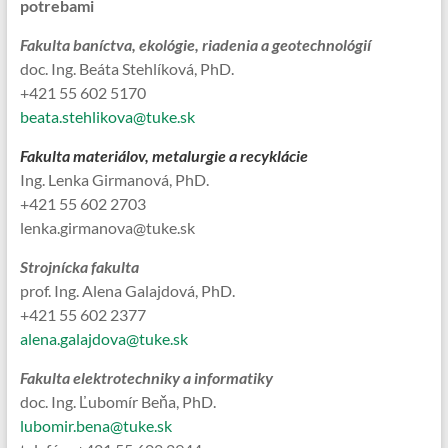
potrebami
Fakulta baníctva, ekológie, riadenia a geotechnológií
doc. Ing. Beáta Stehlíková, PhD.
+421 55 602 5170
beata.stehlikova@tuke.sk
Fakulta materiálov, metalurgie a recyklácie
Ing. Lenka Girmanová, PhD.
+421 55 602 2703
lenka.girmanova@tuke.sk
Strojnícka fakulta
prof. Ing. Alena Galajdová, PhD.
+421 55 602 2377
alena.galajdova@tuke.sk
Fakulta elektrotechniky a informatiky
doc. Ing. Ľubomír Beňa, PhD.
lubomir.bena@tuke.sk