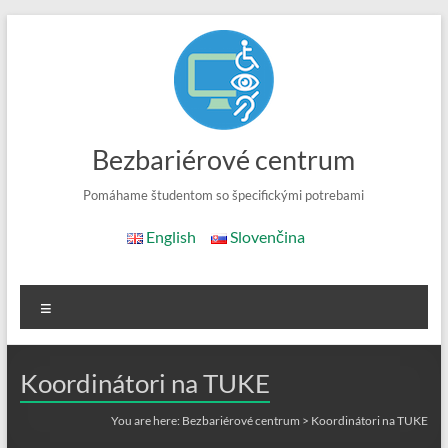
Skip
to
content
Bezbariérové centrum
Pomáhame študentom so špecifickými potrebami
English
Slovenčina
Menu
Koordinátori na TUKE
You are here:
Bezbariérové centrum
>
Koordinátori na TUKE