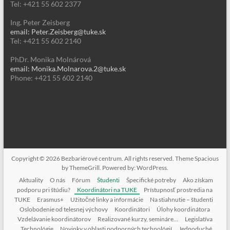
Tel: +421 55 602 2377
Ing. Peter Zeisberg
email: Peter.Zeisberg@tuke.sk
Tel: +421 55 602 2140
PhDr. Monika Molnárová
email: Monika.Molnarova.2@tuke.sk
Phone: +421 55 602 2140
Copyright © 2026
Bezbariérové centrum
. All rights reserved. Theme
Spacious
by ThemeGrill. Powered by:
WordPress
.
Aktuality
O nás
Fórum
Študenti
Špecifické potreby
Ako získam
podporu pri štúdiu?
Koordinátori na TUKE
Prístupnosť prostredia na
TUKE
Erasmus+
Užitočné linky a informácie
Na stiahnutie – študenti
Oslobodenie od telesnej výchovy
Koordinátori
Úlohy koordinátora
Vzdelávanie koordinátorov
Realizované kurzy, semináre…
Legislatíva
Technológie
Novinky v oblasti podporných technológií
Jednoduché