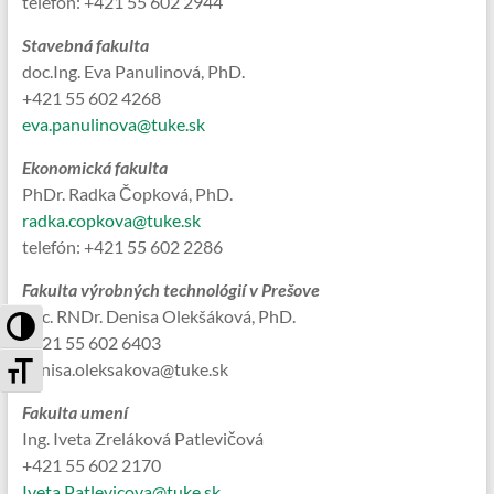
telefón: +421 55 602 2944
Stavebná fakulta
doc.Ing. Eva Panulinová, PhD.
+421 55 602 4268
eva.panulinova@tuke.sk
Ekonomická fakulta
PhDr. Radka Čopková, PhD.
radka.copkova@tuke.sk
telefón: +421 55 602 2286
Fakulta výrobných technológií v Prešove
doc. RNDr. Denisa Olekšáková, PhD.
Toggle High Contrast
+421 55 602 6403
Toggle Font size
denisa.oleksakova@tuke.sk
Fakulta umení
Ing. Iveta Zreláková Patlevičová
+421 55 602 2170
Iveta.Patlevicova@tuke.sk