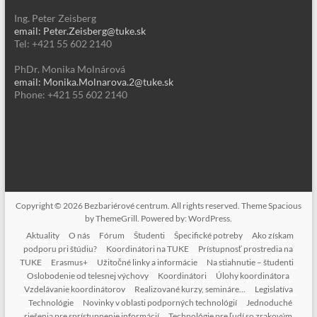
Ing. Peter Zeisberg
email: Peter.Zeisberg@tuke.sk
Tel: +421 55 602 2140
PhDr. Monika Molnárová
email: Monika.Molnarova.2@tuke.sk
Phone: +421 55 602 2140
Copyright © 2026
Bezbariérové centrum
. All rights reserved. Theme
Spacious
by ThemeGrill. Powered by:
WordPress
.
Aktuality
O nás
Fórum
Študenti
Špecifické potreby
Ako získam
podporu pri štúdiu?
Koordinátori na TUKE
Prístupnosť prostredia na
TUKE
Erasmus+
Užitočné linky a informácie
Na stiahnutie – študenti
Oslobodenie od telesnej výchovy
Koordinátori
Úlohy koordinátora
Vzdelávanie koordinátorov
Realizované kurzy, semináre…
Legislatíva
Technológie
Novinky v oblasti podporných technológií
Jednoduché
riešenia pre sprístupnenie informácií
Technológie pre ľudí so zrakovým