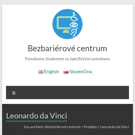
Skip
to
content
Bezbariérové centrum
Pomáhame študentom so špecifickými potrebami
English
Slovenčina
Menu
Leonardo da Vinci
You are here:
Bezbariérové centrum
>
Projekty
>
Leonardo da Vinci