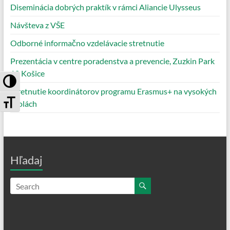
Diseminácia dobrých praktík v rámci Aliancie Ulysseus
Návšteva z VŠE
Odborné informačno vzdelávacie stretnutie
Prezentácia v centre poradenstva a prevencie, Zuzkin Park
10 Košice
Toggle High Contrast
Stretnutie koordinátorov programu Erasmus+ na vysokých
Toggle Font size
školách
Hľadaj