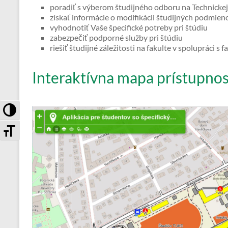
poradiť s výberom študijného odboru na Technickej 
získať informácie o modifikácii študijných podmien
vyhodnotiť Vaše špecifické potreby pri štúdiu
zabezpečiť podporné služby pri štúdiu
riešiť študijné záležitosti na fakulte v spolupráci s
Interaktívna mapa prístupno
Toggle High Contrast
Toggle Font size