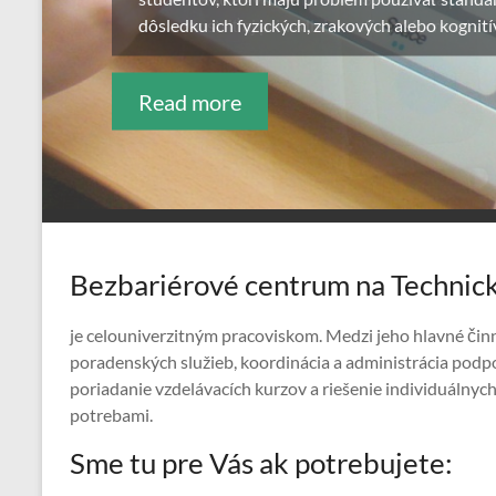
dá sa zaostriť aj pri vzdialenosti do 10 cm od 
Read more
Bezbariérové centrum na Technicke
je celouniverzitným pracoviskom. Medzi jeho hlavné čin
poradenských služieb, koordinácia a administrácia podp
poriadanie vzdelávacích kurzov a riešenie individuálnych
potrebami.
Sme tu pre Vás ak potrebujete: