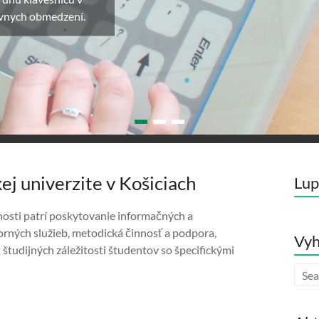
snímaného povrchu.
j univerzite v Košiciach
Lup
nosti patrí poskytovanie informačných a
orných služieb, metodická činnosť a podpora,
Vyh
 študijných záležitosti študentov so špecifickými