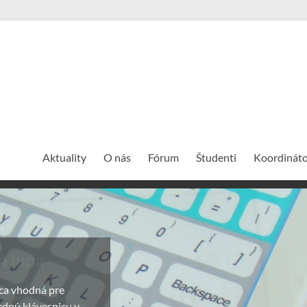
Aktuality
O nás
Fórum
Študenti
Koordináto
a lupa
anou TFT
a ako príložná, ale