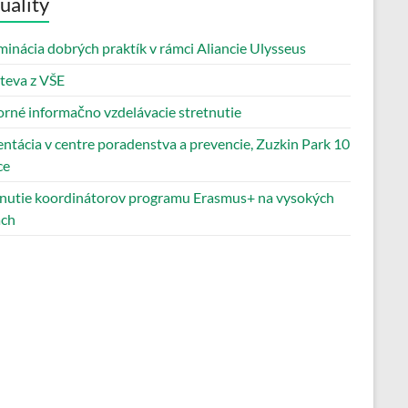
uality
inácia dobrých praktík v rámci Aliancie Ulysseus
teva z VŠE
rné informačno vzdelávacie stretnutie
ntácia v centre poradenstva a prevencie, Zuzkin Park 10
ce
tnutie koordinátorov programu Erasmus+ na vysokých
ách