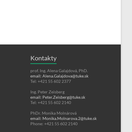
Kontakty
prof. Ing. Alena Galajdová, PhD.
email: Alena.Galajdova@tuke.sk
Tel: +421 55 602 2377
Ing. Peter Zeisberg
email: Peter.Zeisberg@tuke.sk
Tel: +421 55 602 2140
PhDr. Monika Molnárová
email: Monika.Molnarova.2@tuke.sk
Phone: +421 55 602 2140