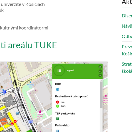
Akt
univerzite v Košiciach
ok
Disem
Návš
 fakultnými koordinátormi
Odbo
sti areálu TUKE
Preze
Koši
Stre
škol